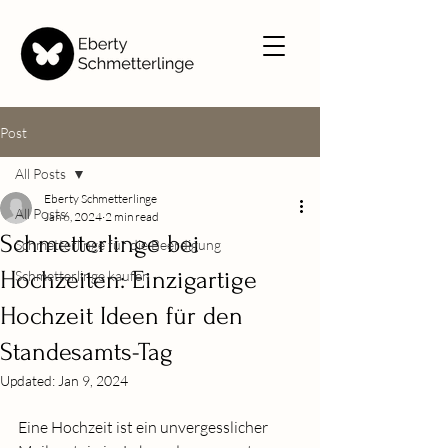
Post
All Posts
Eberty Schmetterlinge
All Posts
Jan 6, 2024
2 min read
Schmetterlinge bei
Schmetterlinge für die Beerdigung
Hochzeiten: Einzigartige
Schmetterlinge kaufen
Hochzeit Ideen für den
Standesamts-Tag
Updated:
Jan 9, 2024
Eine Hochzeit ist ein unvergesslicher 