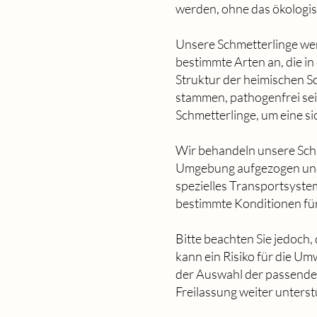
werden, ohne das ökologis
Unsere Schmetterlinge wer
bestimmte Arten an, die in
Struktur der heimischen S
stammen, pathogenfrei sein 
Schmetterlinge, um eine si
Wir behandeln unsere Schm
Umgebung aufgezogen und k
spezielles Transportsystem
bestimmte Konditionen für
Bitte beachten Sie jedoch, 
kann ein Risiko für die Um
der Auswahl der passenden
Freilassung weiter unters