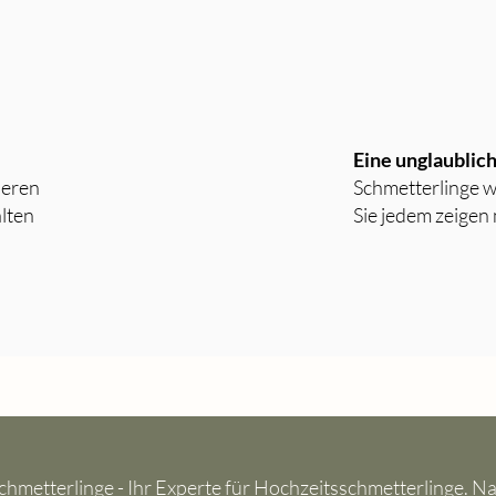
Eine unglaublic
seren
Schmetterlinge w
lten
Sie jedem zeigen
chmetterlinge - Ihr Experte für Hochzeitsschmetterlinge. N